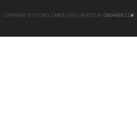
COPYRIGHT © TJ SOKOL ČIMICE 2016, CREATED BY
CMS4WEB.CZ