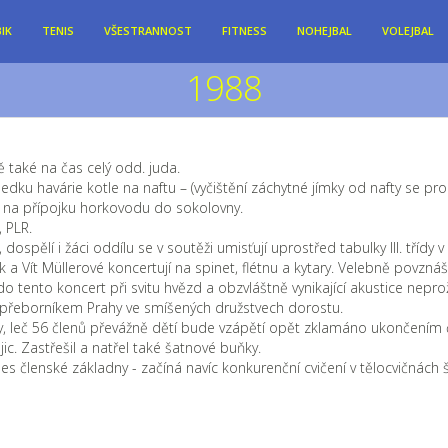
IK
TENIS
VŠESTRANNOST
FITNESS
NOHEJBAL
VOLEJBAL
1988
 také na čas celý odd. juda.
edku havárie kotle na naftu – (vyčištění záchytné jímky od nafty se pro
tu na přípojku horkovodu do sokolovny.
 PLR.
 dospělí i žáci oddílu se v soutěži umisťují uprostřed tabulky III. tříd
 a Vít Müllerové koncertují na spinet, flétnu a kytary. Velebně povzná
Kdo tento koncert při svitu hvězd a obzvláštně vynikající akustice nepro
 přeborníkem Prahy ve smíšených družstvech dorostu.
y, leč 56 členů převážně dětí bude vzápětí opět zklamáno ukončením č
ic. Zastřešil a natřel také šatnové buňky.
s členské základny - začíná navíc konkurenční cvičení v tělocvičnách š