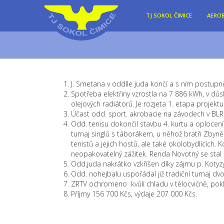
TJ SOKOL ČIMICE
AEROB
J. Smetana v oddíle juda končí a s ním postupně
Spotřeba elektřiny vzrostla na 7 886 kWh, v důsl
olejových radiátorů. Je rozjeta 1. etapa projek
Účast odd. sport. akrobacie na závodech v BLR,
Odd. tenisu dokončil stavbu 4. kurtu a oplocení,
turnaj singlů s táborákem, u něhož bratři Zbyněk
tenistů a jejich hostů, ale také okolobydlících. 
neopakovatelný zážitek. Renda Novotný se stal
Odd.juda nakrátko vzkříšen díky zájmu p. Kotyz
Odd. nohejbalu uspořádal již tradiční turnaj dvoj
ZRTV ochromeno kvůli chladu v tělocvičně, pokle
Příjmy 156 700 Kčs, výdaje 207 000 Kčs.