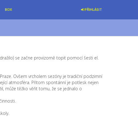
BOX
PŘIHLÁSIT
dražilo) se začne provizorně topit pomocí šesti el.
y v Praze. Ovšem vrcholem sezóny je tradiční podzimní
šející atmosféra. Přitom spontánní je potlesk nejen
žil, může těžko věřit tomu, že se jednalo o
innosti.
koly.