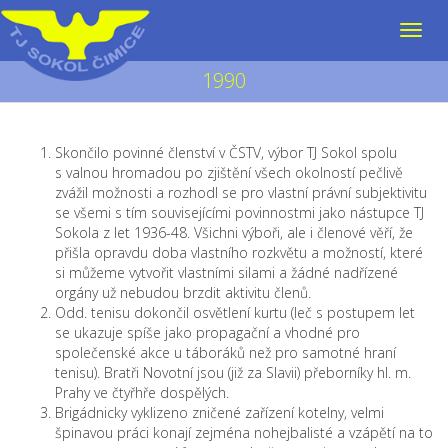
1990
Skončilo povinné členství v ČSTV, výbor TJ Sokol spolu
s valnou hromadou po zjištění všech okolností pečlivě
zvážil možnosti a rozhodl se pro vlastní právní subjektivitu
se všemi s tím souvisejícími povinnostmi jako nástupce TJ
Sokola z let 1936-48. Všichni výboři, ale i členové věří, že
přišla opravdu doba vlastního rozkvětu a možností, které
si můžeme vytvořit vlastními silami a žádné nadřízené
orgány už nebudou brzdit aktivitu členů.
Odd. tenisu dokončil osvětlení kurtu (leč s postupem let
se ukazuje spíše jako propagační a vhodné pro
společenské akce u táboráků než pro samotné hraní
tenisu). Bratři Novotní jsou (již za Slavii) přeborníky hl. m.
Prahy ve čtyřhře dospělých.
Brigádnicky vyklizeno zničené zařízení kotelny, velmi
špinavou práci konají zejména nohejbalisté a vzápětí na to