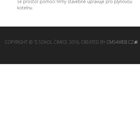
se prostor pomocí firmy stavebně upravuje pro plynovou
kotelnu.
COPYRIGHT © TJ SOKOL ČIMICE 2016, CREATED BY
CMS4WEB.CZ