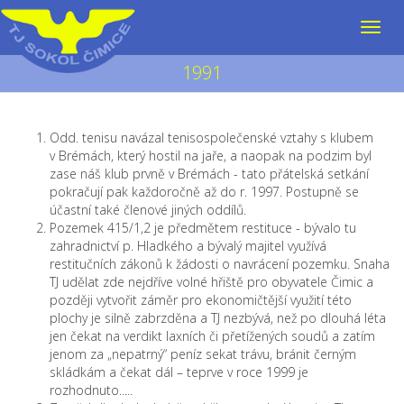
1991
Odd. tenisu navázal tenisospolečenské vztahy s klubem
v Brémách, který hostil na jaře, a naopak na podzim byl
zase náš klub prvně v Brémách - tato přátelská setkání
pokračují pak každoročně až do r. 1997. Postupně se
účastní také členové jiných oddílů.
Pozemek 415/1,2 je předmětem restituce - bývalo tu
zahradnictví p. Hladkého a bývalý majitel využívá
restitučních zákonů k žádosti o navrácení pozemku. Snaha
TJ udělat zde nejdříve volné hřiště pro obyvatele Čimic a
později vytvořit záměr pro ekonomičtější využití této
plochy je silně zabrzděna a TJ nezbývá, než po dlouhá léta
jen čekat na verdikt laxních či přetížených soudů a zatím
jenom za „nepatrný“ peníz sekat trávu, bránit černým
skládkám a čekat dál – teprve v roce 1999 je
rozhodnuto.....