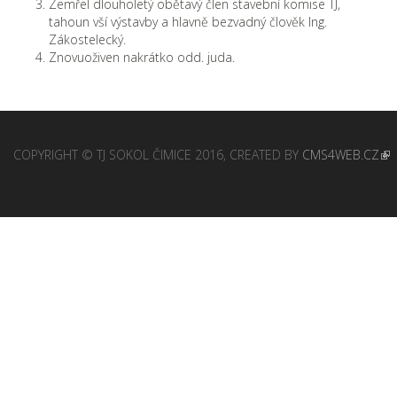
Zemřel dlouholetý obětavý člen stavební komise TJ,
tahoun vší výstavby a hlavně bezvadný člověk Ing.
Zákostelecký.
Znovuoživen nakrátko odd. juda.
COPYRIGHT © TJ SOKOL ČIMICE 2016, CREATED BY
CMS4WEB.CZ