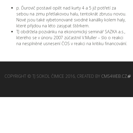
p. Ďurovič postavil opět nad kurty 4 a 5 již potřetí za
sebou na zimu přetlakovou halu, tentokrát zbrusu novou.
Nové jsou také vybetonované svodné kanálky kolem haly,
které přijdou na léto zasypat štěrkem.
TJ obdržela pozvánku na ekonomický seminář SAZKA a.s.,
kterého se v únoru 2007 zúčastnil V.Muller – šlo o reakci
na nesplněné usnesení ČOS v reakci na kritiku financování.
COPYRIGHT © TJ SOKOL ČIMICE 2016, CREATED BY
CMS4WEB.CZ