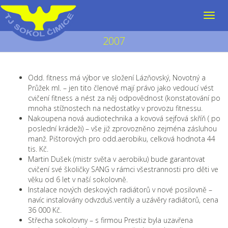
2007
Odd. fitness má výbor ve složení Lázňovský, Novotný a
Průžek ml. – jen tito členové mají právo jako vedoucí vést
cvičení fitness a nést za něj odpovědnost (konstatování po
mnoha stížnostech na nedostatky v provozu fitnessu.
Nakoupena nová audiotechnika a kovová sejfová skříň ( po
poslední krádeži) – vše již zprovozněno zejména zásluhou
manž. Pištorových pro odd.aerobiku, celková hodnota 44
tis. Kč.
Martin Dušek (mistr světa v aerobiku) bude garantovat
cvičení své školičky SANG v rámci všestrannosti pro děti ve
věku od 6 let v naší sokolovně.
Instalace nových deskových radiátorů v nové posilovně –
navíc instalovány odvzduš.ventily a uzávěry radiátorů, cena
36 000 Kč.
Střecha sokolovny – s firmou Prestiz byla uzavřena