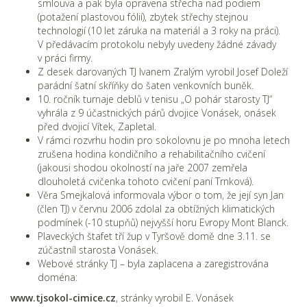
smlouva a pak byla opravena střecha nad podiem
(potažení plastovou fólií), zbytek střechy stejnou
technologií (10 let záruka na materiál a 3 roky na práci).
V předávacím protokolu nebyly uvedeny žádné závady
v práci firmy.
Z desek darovaných TJ Ivanem Zralým vyrobil Josef Doleží
parádní šatní skříňky do šaten venkovních buněk.
10. ročník turnaje deblů v tenisu „O pohár starosty TJ“
vyhrála z 9 účastnických párů dvojice Vonásek, onásek
před dvojicí Vítek, Zapletal.
V rámci rozvrhu hodin pro sokolovnu je po mnoha letech
zrušena hodina kondičního a rehabilitačního cvičení
(jakousi shodou okolností na jaře 2007 zemřela
dlouholetá cvičenka tohoto cvičení paní Trnková).
Věra Smejkalová informovala výbor o tom, že její syn Jan
(člen TJ) v červnu 2006 zdolal za obtížných klimatických
podmínek (-10 stupňů) nejvyšší horu Evropy Mont Blanck.
Plaveckých štafet tří žup v Tyršově domě dne 3.11. se
zúčastníl starosta Vonásek.
Webové stránky TJ – byla zaplacena a zaregistrována
doména:
www.
tjsokol-cimice.cz
, stránky vyrobil E. Vonásek