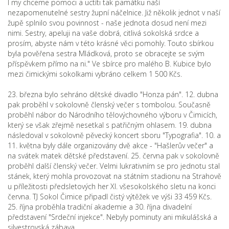
I my chceme pomoci a uctíti tak památku naší
nezapomenutelné sestry župní náčelnice. Již několik jednot v naší
župě splnilo svou povinnost - naše jednota dosud není mezi
nimi. Sestry, apeluji na vaše dobrá, citlivá sokolská srdce a
prosím, abyste nám v této krásné věci pomohly. Touto sbírkou
byla pověřena sestra Mládková, proto se obracejte se svým
příspěvkem přímo na ni." Ve sbírce pro malého B. Kubice bylo
mezi čimickými sokolkami vybráno celkem 1 500 Kčs.
23. března bylo sehráno dětské divadlo "Honza pán". 12. dubna
pak proběhl v sokolovně členský večer s tombolou. Současně
proběhl nábor do Národního tělovýchovného výboru v Čimicích,
který se však zřejmě nesetkal s patřičným ohlasem. 19. dubna
následoval v sokolovně pěvecký koncert sboru "Typografia". 10. a
11. května byly dále organizovány dvě akce - "Hašlerův večer" a
na svátek matek dětské představení. 25. června pak v sokolovně
proběhl další členský večer. Velmi lukrativním se pro jednotu stal
stánek, který mohla provozovat na státním stadionu na Strahově
u příležitosti předsletových her XI. všesokolského sletu na konci
června. TJ Sokol Čimice připadl čistý výtěžek ve výši 33 459 Kčs.
25. října proběhla tradiční akademie a 30. října divadelní
představení "Srdeční injekce". Nebyly pominuty ani mikulášská a
silvestrovská zábava.