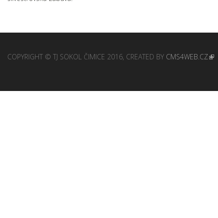
COPYRIGHT © TJ SOKOL ČIMICE 2016, CREATED BY
CMS4WEB.CZ