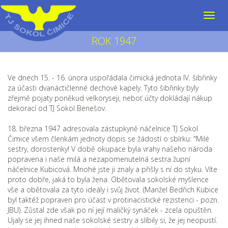
ROK 1947
Ve dnech 15. - 16. února uspořádala čimická jednota IV. šibřinky
za účasti dvanáctičlenné dechové kapely. Tyto šibřinky byly
zřejmě pojaty poněkud velkoryseji, neboť účty dokládají nákup
dekorací od TJ Sokol Benešov.
18. března 1947 adresovala zástupkyně náčelnice TJ Sokol
Čimice všem členkám jednoty dopis se žádostí o sbírku: "Milé
sestry, dorostenky! V době okupace byla vrahy našeho národa
popravena i naše milá a nezapomenutelná sestra župní
náčelnice Kubicová. Mnohé jste ji znaly a přišly s ní do styku. Víte
proto dobře, jaká to byla žena. Obětovala sokolské myšlence
vše a obětovala za tyto ideály i svůj život. (Manžel Bedřich Kubice
byl taktéž popraven pro účast v protinacistické rezistenci - pozn.
JBU). Zůstal zde však po ní její maličký synáček - zcela opuštěn.
Ujaly se jej ihned naše sokolské sestry a slíbily si, že jej neopustí.