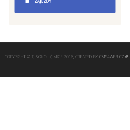
ZÁJEZDY
COPYRIGHT © TJ SOKOL ČIMICE 2016, CREATED BY
CMS4WEB.CZ