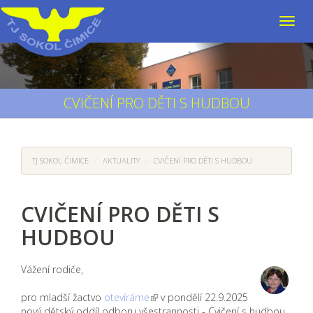
CVIČENÍ PRO DĚTI S HUDBOU
TJ SOKOL ČIMICE
AKTUALITY
CVIČENÍ PRO DĚTI S HUDBOU
CVIČENÍ PRO DĚTI S
HUDBOU
Vážení rodiče,
pro mladší žactvo
otevíráme
v pondělí 22.9.2025
nový dětský oddíl odboru všestrannosti - Cvičení s hudbou,