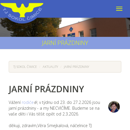
JARNÍ PRÁZDNINY
TJ SOKOL ČIMICE
AKTUALITY
JARNÍ PRÁZDNINY
JARNÍ PRÁZDNINY
Vážení
rodiče
, v týdnu od 23. do 27.2.2026 jsou
jarní prázdniny - a my NECVIČÍME. Budeme se na
vaše děti i Vás těšit opět od 2.3.2026.
děkuji, zdravím,Věra Smejkalová, náčelnice TJ