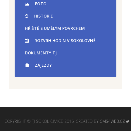
FOTO
HISTORIE
HŘIŠTĚ S UMĚLÝM POVRCHEM
ROZVRH HODIN V SOKOLOVNĚ
DOKUMENTY TJ
ZÁJEZDY
COPYRIGHT © TJ SOKOL ČIMICE 2016, CREATED BY
CMS4WEB.CZ