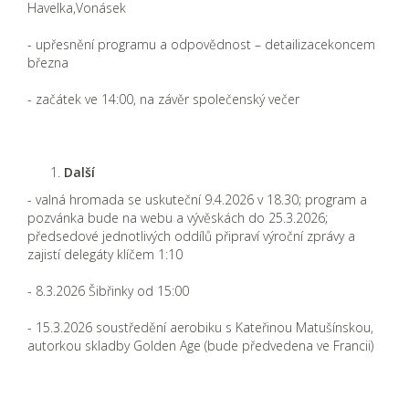
Havelka,Vonásek
- upřesnění programu a odpovědnost – detailizacekoncem
března
- začátek ve 14:00, na závěr společenský večer
Další
- valná hromada se uskuteční 9.4.2026 v 18.30; program a
pozvánka bude na webu a vývěskách do 25.3.2026;
předsedové jednotlivých oddílů připraví výroční zprávy a
zajistí delegáty klíčem 1:10
- 8.3.2026 Šibřinky od 15:00
- 15.3.2026 soustředění aerobiku s Kateřinou Matušínskou,
autorkou skladby Golden Age (bude předvedena ve Francii)