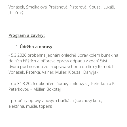
Vonásek, Smejkalová, Pražanová, Pištorová, Klouzal, Lukáš,
j.h. Zralý
Program a závěry:
Údržba a opravy
- 5.3.2026 proběhne jednání ohledně úprav kolem buněk na
dolních hřištích a příprava opravy odpadu v zdaní části
dvora pod nosnou zdí a úprava vchodu do firmy Remobil –
Vonásek, Peterka, Vainer, Muller, Klouzal, Danyljak
- do 31.3.2026 dokončení úpravy smlouvy s J. Peterkou a K.
Peterkovou – Müller, Bokotej
- proběhly opravy v nových buňkách (sprchový kout,
elektřina, mušle, topení)