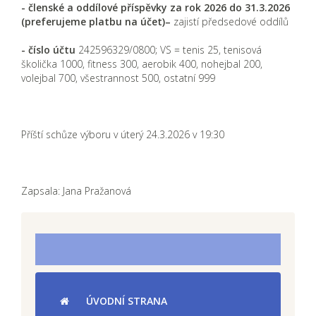
- členské a oddílové příspěvky za rok 2026 do 31.3.2026
(preferujeme platbu na účet)–
zajistí předsedové oddílů
-
číslo účtu
242596329/0800; VS = tenis 25, tenisová
školička 1000, fitness 300, aerobik 400, nohejbal 200,
volejbal 700, všestrannost 500, ostatní 999
Příští schůze výboru v úterý 24.3.2026 v 19:30
Zapsala: Jana Pražanová
ÚVODNÍ STRANA