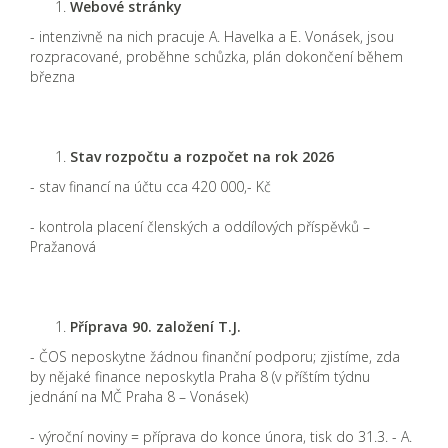
Webové stránky
- intenzivně na nich pracuje A. Havelka a E. Vonásek, jsou
rozpracované, proběhne schůzka, plán dokončení během
března
Stav rozpočtu a rozpočet na rok 2026
- stav financí na účtu cca 420 000,- Kč
- kontrola placení členských a oddílových příspěvků –
Pražanová
Příprava 90. založení T.J.
- ČOS neposkytne žádnou finanční podporu; zjistíme, zda
by nějaké finance neposkytla Praha 8 (v příštím týdnu
jednání na MČ Praha 8 – Vonásek)
- výroční noviny = příprava do konce února, tisk do 31.3. - A.