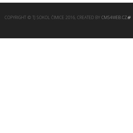
COPYRIGHT © TJ SOKOL ČIMICE 2016, CREATED BY
CMS4WEB.CZ