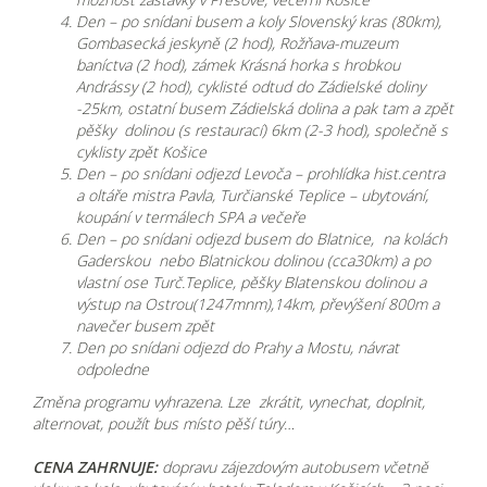
Den – po snídani busem a koly Slovenský kras (80km),
Gombasecká jeskyně (2 hod), Rožňava-muzeum
baníctva (2 hod), zámek Krásná horka s hrobkou
Andrássy (2 hod), cyklisté odtud do Zádielské doliny
-25km, ostatní busem Zádielská dolina a pak tam a zpět
pěšky dolinou (s restaurací) 6km (2-3 hod), společně s
cyklisty zpět Košice
Den – po snídani odjezd Levoča – prohlídka hist.centra
a oltáře mistra Pavla, Turčianské Teplice – ubytování,
koupání v termálech SPA a večeře
Den – po snídani odjezd busem do Blatnice, na kolách
Gaderskou nebo Blatnickou dolinou (cca30km) a po
vlastní ose Turč.Teplice, pěšky Blatenskou dolinou a
výstup na Ostrou(1247mnm),14km, převýšení 800m a
navečer busem zpět
Den po snídani odjezd do Prahy a Mostu, návrat
odpoledne
Změna programu vyhrazena. Lze zkrátit, vynechat, doplnit,
alternovat, použít bus místo pěší túry…
CENA ZAHRNUJE:
dopravu zájezdovým autobusem včetně