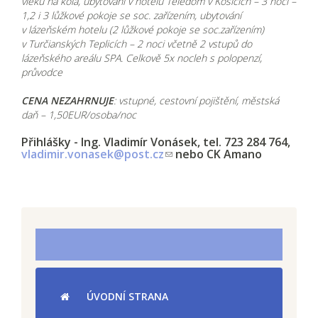
vleku na kola, ubytování v hotelu Teledom v Košicích – 3 noci –
1,2 i 3 lůžkové pokoje se soc. zařízením, ubytování
v lázeňském hotelu (2 lůžkové pokoje se soc.zařízením)
v Turčianských Teplicích – 2 noci včetně 2 vstupů do
lázeňského areálu SPA. Celkově 5x nocleh s polopenzí,
průvodce
CENA NEZAHRNUJE
: vstupné, cestovní pojištění, městská
daň – 1,50EUR/osoba/noc
Přihlášky - Ing. Vladimír Vonásek, tel. 723 284 764,
vladimir.vonasek@post.cz
nebo CK Amano
ÚVODNÍ STRANA