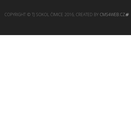
COPYRIGHT © TJ SOKOL ČIMICE 2016, CREATED BY
CMS4WEB.CZ