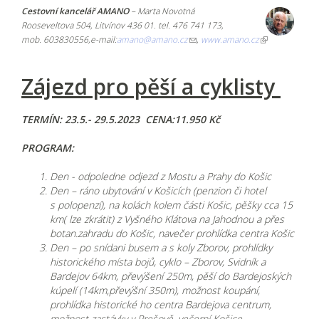
Cestovní kancelář AMANO
– Marta Novotná
Rooseveltova 504, Litvínov 436 01. tel. 476 741 173,
mob. 603830556,e-mail:
amano@amano.cz
,
www.amano.cz
Zájezd pro pěší a cyklisty
TERMÍN:
23.5.- 29.5.2023
CENA:
11.950 Kč
PROGRAM:
Den - odpoledne odjezd z Mostu a Prahy do Košic
Den – ráno ubytování v Košicích (penzion či hotel
s polopenzí), na kolách kolem části Košic, pěšky cca 15
km( lze zkrátit) z Vyšného Klátova na Jahodnou a přes
botan.zahradu do Košic, navečer prohlídka centra Košic
Den – po snídani busem a s koly Zborov, prohlídky
historického místa bojů, cyklo – Zborov, Svidník a
Bardejov 64km, převýšení 250m, pěší do Bardejoských
kúpelí (14km,převýšní 350m), možnost koupání,
prohlídka historické ho centra Bardejova centrum,
možnost zastávky v Prešově, večerní Košice