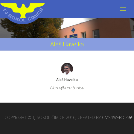
Aleš Havelka
Aleš Havelka
člen výboru tenisu
COPYRIGHT © TJ SOKOL ČIMICE 2016, CREATED BY
CMS4WEB.CZ