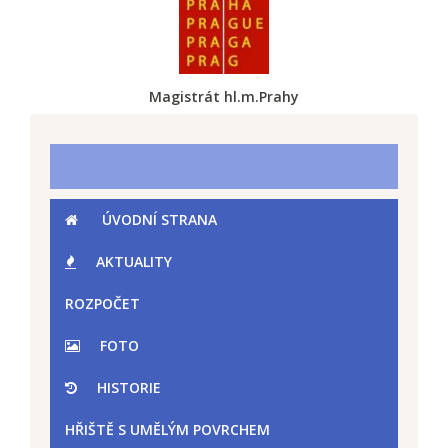
Magistrát hl.m.Prahy
ÚVODNÍ STRANA
AKTUALITY
ROZPOČET
FOTO
HISTORIE
HŘIŠTĚ S UMĚLÝM POVRCHEM