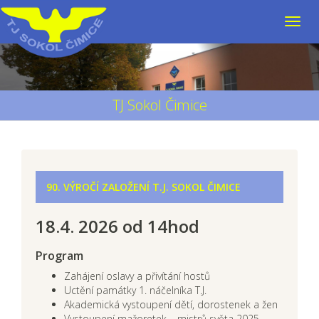
TJ Sokol Čimice
90. VÝROČÍ ZALOŽENÍ T.J. SOKOL ČIMICE
18.4. 2026 od 14hod
Program
Zahájení oslavy a přivítání hostů
Uctění památky 1. náčelníka T.J.
Akademická vystoupení dětí, dorostenek a žen
Vystoupení mažoretek – mistrů světa 2025