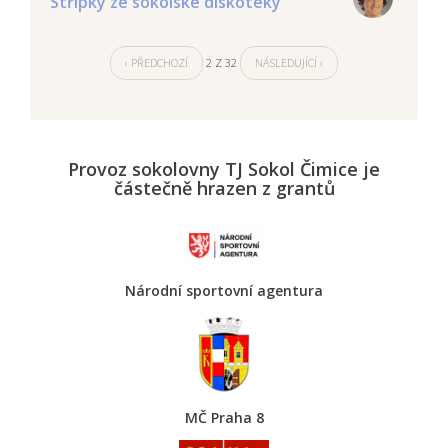
Střípky ze sokolské diskotéky
‹ PŘEDCHOZÍ
2 Z 32
NÁSLEDUJÍCÍ ›
Provoz sokolovny TJ Sokol Čimice je
částečně hrazen z grantů
Národní sportovní agentura
MČ Praha 8