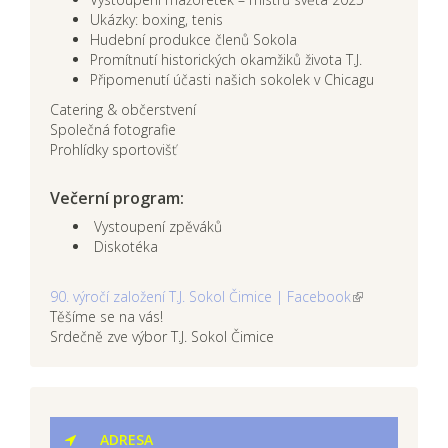
Ukázky: boxing, tenis
Hudební produkce členů Sokola
Promítnutí historických okamžiků života T.J.
Připomenutí účasti našich sokolek v Chicagu
Catering & občerstvení
Společná fotografie
Prohlídky sportovišť
Večerní program:
Vystoupení zpěváků
Diskotéka
90. výročí založení T.J. Sokol Čimice | Facebook
Těšíme se na vás!
Srdečně zve výbor T.J. Sokol Čimice
ADRESA