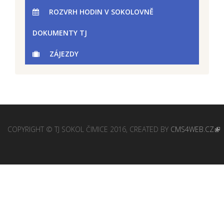
ROZVRH HODIN V SOKOLOVNĚ
DOKUMENTY TJ
ZÁJEZDY
COPYRIGHT © TJ SOKOL ČIMICE 2016, CREATED BY
CMS4WEB.CZ