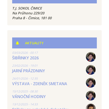
T.J. SOKOL ČIMICE
Na Průhonu 229/20
Praha 8 - Čimice, 181 00
AKTUALITY
03/03/2026 - 00:17
ŠIBŘINKY 2026
23/02/2026 - 19:01
JARNÍ PRÁZDNINY
26/01/2026 - 12:35
VÝSTAVA - ZDENĚK SMETANA
15/12/2025 - 08:30
VÁNOČNÍ HODINY
13/12/2025 - 14:33