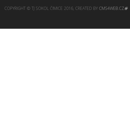
COPYRIGHT © TJ SOKOL ČIMICE 2016, CREATED BY
CMS4WEB.CZ