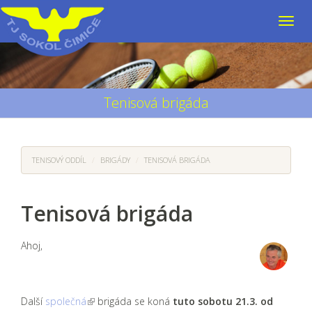
Tenisová brigáda
TENISOVÝ ODDÍL
BRIGÁDY
TENISOVÁ BRIGÁDA
Tenisová brigáda
Ahoj,
Další
společná
brigáda se koná
tuto sobotu 21.3. od