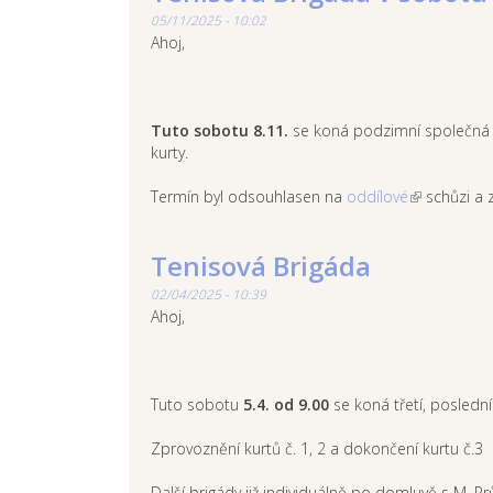
05/11/2025 - 10:02
Ahoj,
Tuto sobotu 8.11.
se koná podzimní společná 
kurty.
Termín byl odsouhlasen na
oddílové
schůzi a z
Tenisová Brigáda
02/04/2025 - 10:39
Ahoj,
Tuto sobotu
5.4. od 9.00
se koná třetí, poslední
Zprovoznění kurtů č. 1, 2 a dokončení kurtu č.3
Další brigády již individuálně po domluvě s M. P