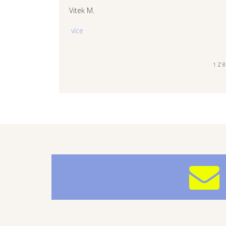
Vitek M.
více
1 Z 8