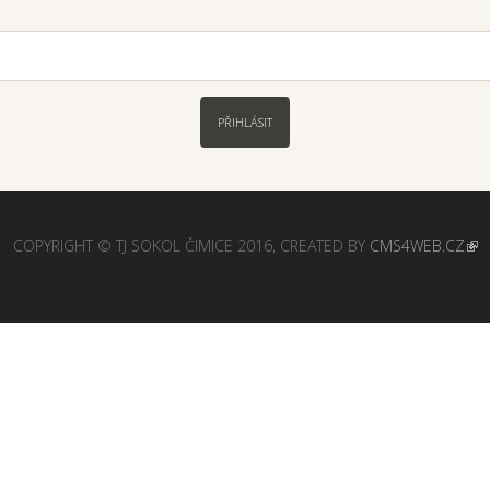
PŘIHLÁSIT
COPYRIGHT © TJ SOKOL ČIMICE 2016, CREATED BY
CMS4WEB.CZ