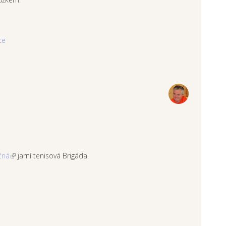
ce
čná
jarní tenisová Brigáda.