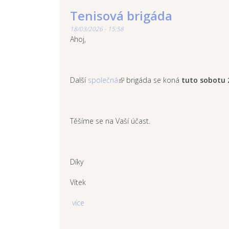
Tenisová brigáda
18/03/2026 - 15:58
Ahoj,
Další
společná
brigáda se koná
tuto sobotu 2
Těšíme se na Vaší účast.
Díky
Vítek
více