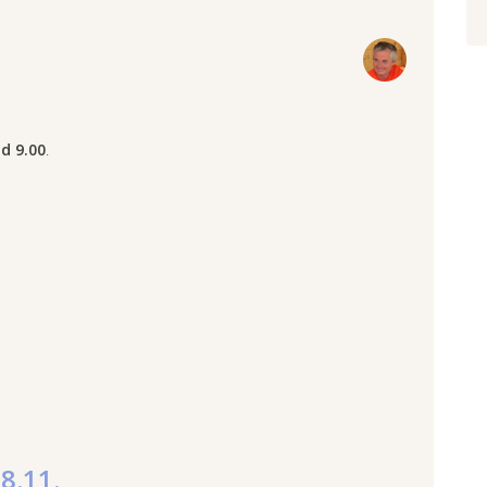
od 9.00
.
8.11.