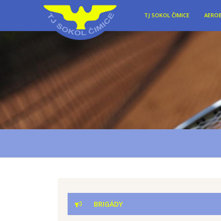
TJ SOKOL ČIMICE
AEROB
BRIGÁDY