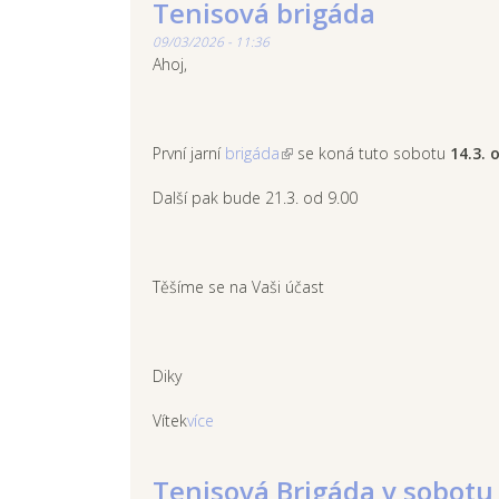
Tenisová brigáda
09/03/2026 - 11:36
Ahoj,
První jarní
brigáda
se koná tuto sobotu
14.3. 
Další pak bude 21.3. od 9.00
Těšíme se na Vaši účast
Diky
Vítek
více
Tenisová Brigáda v sobotu 