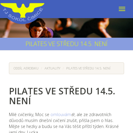
PILATES VE STŘEDU 14.5. NENÍ
ODDÍL AEROBIKU
AKTUALITY
PILATES VE STŘEDU 14.5. NENÍ
PILATES VE STŘEDU 14.5.
NENÍ
Milé cvičenky, Moc se
omlouvám
, ale ze zdravotních
důvodů musím dnešní cvičení zrušit, přišla jsem o hlas.
Mějte se hezky a budu se na Vás těšit příští týden. Krásné
jarní dny, Lucka