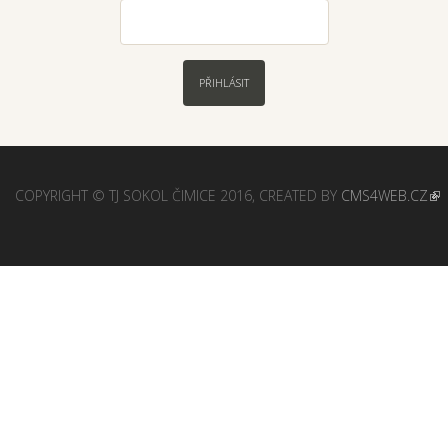
PŘIHLÁSIT
COPYRIGHT © TJ SOKOL ČIMICE 2016, CREATED BY
CMS4WEB.CZ